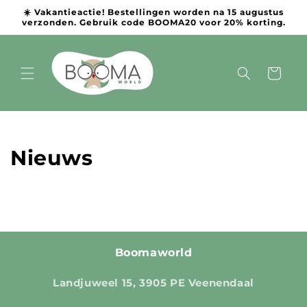
Meteen
☀️ Vakantieactie! Bestellingen worden na 15 augustus
naar de
verzonden. Gebruik code BOOMA20 voor 20% korting.
content
Winkelwage
Nieuws
Boomaworld
Landjuweel 15, 3905 PE Veenendaal